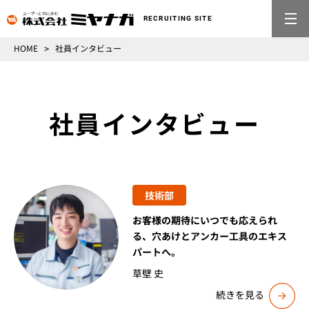
RECRUITING SITE
メニ
HOME
社員インタビュー
社員インタビュー
技術部
お客様の期待にいつでも応えられ
る、穴あけとアンカー工具のエキス
パートへ。
草壁 史
続きを見る