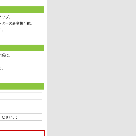
アップ。
ッターのみ交換可能。
す。
作業に。
に。
いください。)