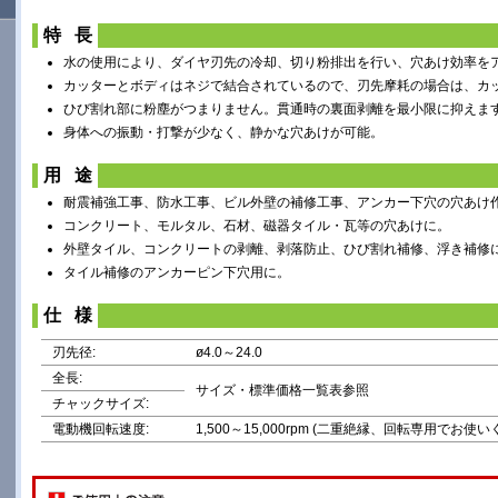
特 長
水の使用により、ダイヤ刃先の冷却、切り粉排出を行い、穴あけ効率を
カッターとボディはネジで結合されているので、刃先摩耗の場合は、カ
ひび割れ部に粉塵がつまりません。貫通時の裏面剥離を最小限に抑えま
身体への振動・打撃が少なく、静かな穴あけが可能。
用 途
耐震補強工事、防水工事、ビル外壁の補修工事、アンカー下穴の穴あけ
コンクリート、モルタル、石材、磁器タイル・瓦等の穴あけに。
外壁タイル、コンクリートの剥離、剥落防止、ひび割れ補修、浮き補修
タイル補修のアンカーピン下穴用に。
仕 様
刃先径:
ø4.0～24.0
全長:
サイズ・標準価格一覧表参照
チャックサイズ:
電動機回転速度:
1,500～15,000rpm (二重絶縁、回転専用でお使