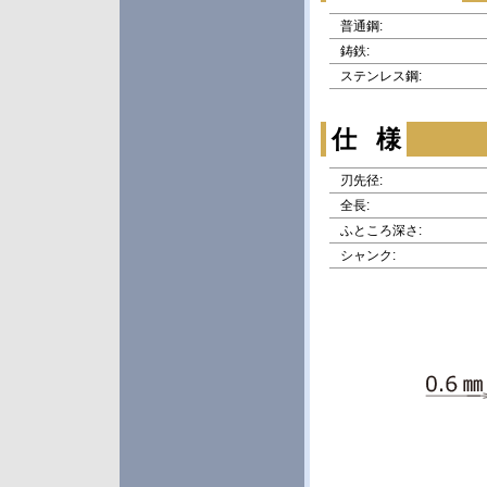
普通鋼:
鋳鉄:
ステンレス鋼:
仕 様
刃先径:
全長:
ふところ深さ:
シャンク: