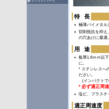
ディスクシリーズ
特 長
極薄バイメタル刃
切削抵抗を抑え
の穴あけに最適
用 途
板厚1.6ｍｍ以
に。
* ステンレス
ださい。
(インパクトで
* 必ず適正周
塩ビ、プラスチ
適正周速度