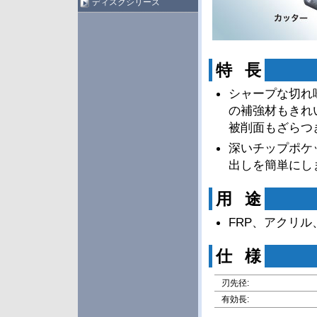
ディスクシリーズ
特 長
シャープな切れ
の補強材もきれ
被削面もざらつ
深いチップポケ
出しを簡単にし
用 途
FRP、アクリ
仕 様
刃先径:
有効長: