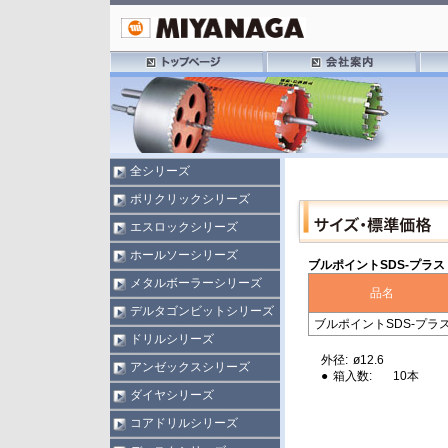
全シリーズ
ポリクリックシリーズ
エスロックシリーズ
ホールソーシリーズ
ブルポイントSDS-プラス
メタルボーラーシリーズ
品名
デルタゴンビットシリーズ
ブルポイントSDS-プラ
ドリルシリーズ
外径:
ø12.6
アンゼックスシリーズ
●
箱入数:
10本
ダイヤシリーズ
コアドリルシリーズ